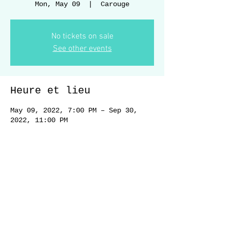
Mon, May 09
  |  
Carouge
No tickets on sale
See other events
Heure et lieu
May 09, 2022, 7:00 PM – Sep 30,
2022, 11:00 PM
Carouge, Pl. du Marche 20, 1227
Carouge, Switzerland
Partager cet événement