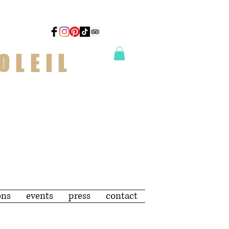
OLEIL
ons
events
press
contact