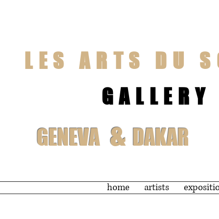
LES ARTS DU S
GALLERY
&
GENEVA
DAKAR
home
artists
expositi