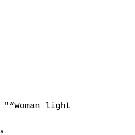
 "“Woman light
 a